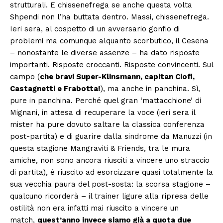
strutturali. E chissenefrega se anche questa volta
Shpendi non l’ha buttata dentro. Massi, chissenefrega.
Ieri sera, al cospetto di un avversario gonfio di
problemi ma comunque alquanto scorbutico, il Cesena
– nonostante le diverse assenze – ha dato risposte
importanti. Risposte croccanti. Risposte convincenti. Sul
campo (
che bravi Super-Klinsmann, capitan Ciofi,
Castagnetti e Frabotta!
), ma anche in panchina. Sì,
pure in panchina. Perché quel gran ‘mattacchione’ di
Mignani, in attesa di recuperare la voce (ieri sera il
mister ha pure dovuto saltare la classica conferenza
post-partita) e di guarire dalla sindrome da Manuzzi (in
questa stagione Mangraviti & Friends, tra le mura
amiche, non sono ancora riusciti a vincere uno straccio
di partita), è riuscito ad esorcizzare quasi totalmente la
sua vecchia paura del post-sosta: la scorsa stagione –
qualcuno ricorderà – il trainer ligure alla ripresa delle
ostilità non era infatti mai riuscito a vincere un
match,
quest’anno invece siamo già a quota due