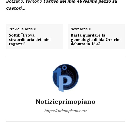
Bolzano, temono
l’arrivo del mio 467esimo pezzo su
Castori…
Previous article
Next article
Sottil: “Prova
Basta guardare la
straordinaria dei miei
genealogia di Ida Ors che
ragazzi”
debutta in 16.4I
Notizieprimopiano
https://primopiano.net/