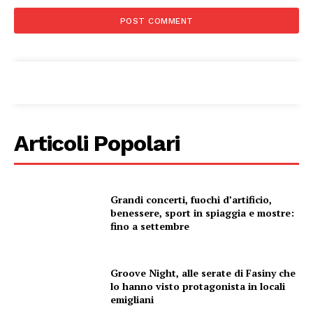
Condividi
Articoli Popolari
Menu
Grandi concerti, fuochi d’artificio,
benessere, sport in spiaggia e mostre:
AREEINTERNE
fino a settembre
Canale TV 70/80/90
CONTENUTI
Groove Night, alle serate di Fasiny che
lo hanno visto protagonista in locali
ECONOMIA
emigliani
Esclusive