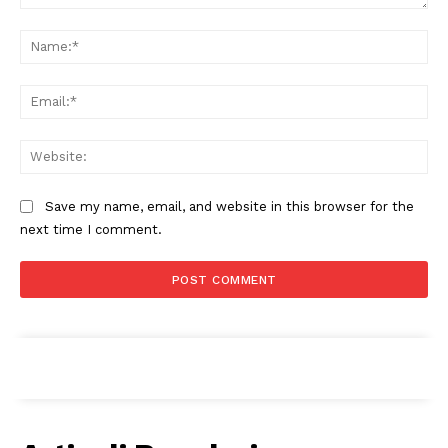
Comment:
Na
Ema
Web
Save my name, email, and website in this browser for the
next time I comment.