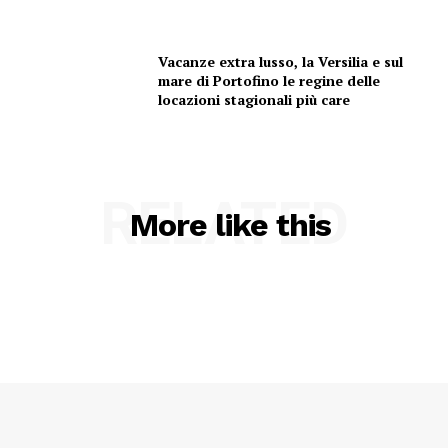
Condividi
Vacanze extra lusso, la Versilia e sul
mare di Portofino le regine delle
locazioni stagionali più care
Menu
RELATED
More like this
AREEINTERNE
Canale TV 70/80/90
CONTENUTI
ECONOMIA
Esclusive
SPORT