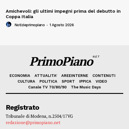
Amichevoli: gli ultimi impegni prima del debutto in
Coppa Italia
Notizieprimopiano
-
1 Agosto 2026
PrimoPiano
NET
ECONOMIA
ATTUALITA’
AREEINTERNE
CONTENUTI
CULTURA
POLITICA
SPORT
IPPICA
VIDEO
Canale TV 70/80/90
The Music Days
Registrato
Tribunale di Modena, n.2504/17VG
redazione@primopiano.net