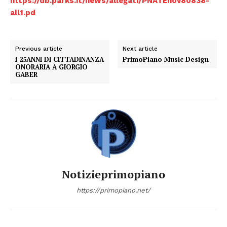
https://db.parks.it/news/allegati/PNATEnov80838-
all1.pd
Previous article
Next article
I 25ANNI DI CITTADINANZA
PrimoPiano Music Design
ONORARIA A GIORGIO
GABER
Notizieprimopiano
https://primopiano.net/