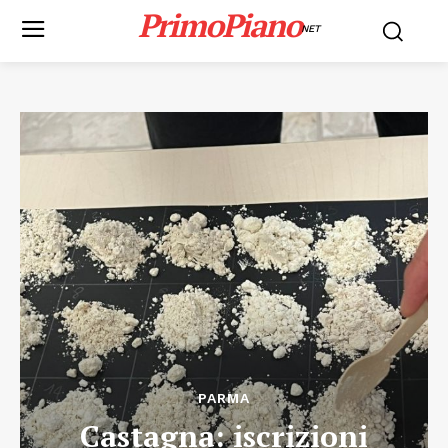
PrimoPiano
NET
PARMA
Castagna: iscrizioni