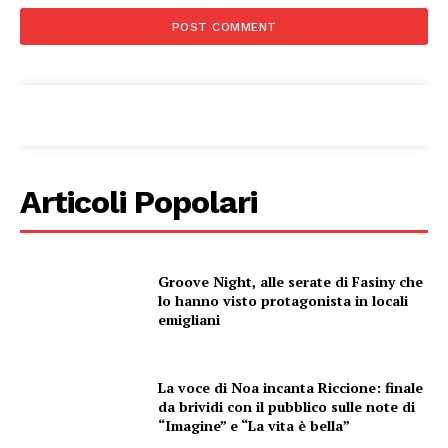
Menu
AREEINTERNE
Canale TV 70/80/90
CONTENUTI
Articoli Popolari
ECONOMIA
Esclusive
SPORT
Groove Night, alle serate di Fasiny che
lo hanno visto protagonista in locali
emigliani
La voce di Noa incanta Riccione: finale
da brividi con il pubblico sulle note di
“Imagine” e “La vita è bella”