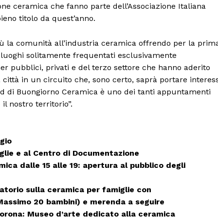
zione ceramica che fanno parte dell’Associazione Italiana
ieno titolo da quest’anno.
iù la comunità all’industria ceramica offrendo per la prim
 e luoghi solitamente frequentati esclusivamente
tner pubblici, privati e del terzo settore che hanno aderito
ittà in un circuito che, sono certo, saprà portare interes
kend di Buongiorno Ceramica è uno dei tanti appuntamenti
 nostro territorio”.
gio
siglie e al Centro di Documentazione
Menu
amica dalle 15 alle 19: apertura al pubblico degli
AREEINTERNE
atorio sulla ceramica per famiglie con
Canale TV 70/80/90
 (Massimo 20 bambini) e merenda a seguire
 Corona: Museo d’arte dedicato alla ceramica
CONTENUTI