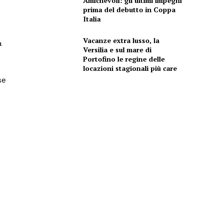
Amichevoli: gli ultimi impegni
prima del debutto in Coppa
Italia
Vacanze extra lusso, la
a
Versilia e sul mare di
Portofino le regine delle
locazioni stagionali più care
se