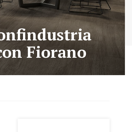
findustria
con Fiorano