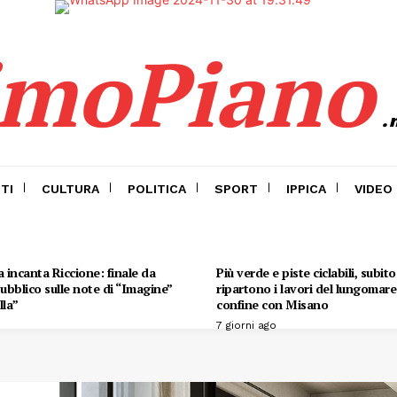
imoPiano
.
TI
CULTURA
POLITICA
SPORT
IPPICA
VIDEO
 incanta Riccione: finale da
Più verde e piste ciclabili, subit
 pubblico sulle note di “Imagine”
ripartono i lavori del lungomare 
lla”
confine con Misano
7 giorni ago