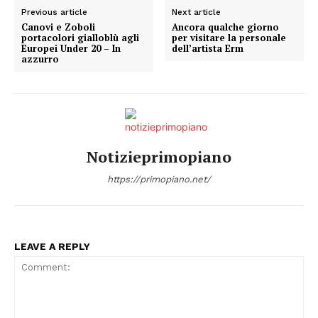
Previous article
Next article
Condividi
Canovi e Zoboli
Ancora qualche giorno
portacolori gialloblù agli
per visitare la personale
Europei Under 20 – In
dell’artista Erm
azzurro
Menu
Notizieprimopiano
AREEINTERNE
https://primopiano.net/
Canale TV 70/80/90
CONTENUTI
ECONOMIA
LEAVE A REPLY
Esclusive
SPORT