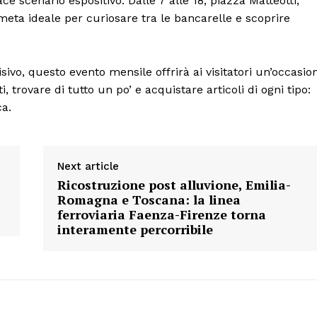
ce scenario espositivo. Dalle 7 alle 18, piazza Matteotti,
 meta ideale per curiosare tra le bancarelle e scoprire
Menu
vo, questo evento mensile offrirà ai visitatori un’occasio
AREEINTERNE
, trovare di tutto un po’ e acquistare articoli di ogni tipo:
Canale TV 70/80/90
ca.
CONTENUTI
ECONOMIA
Next article
Esclusive
Ricostruzione post alluvione, Emilia-
SPORT
Romagna e Toscana: la linea
ferroviaria Faenza-Firenze torna
interamente percorribile