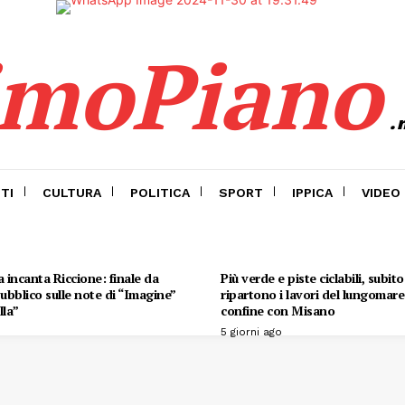
imoPiano
.
TI
CULTURA
POLITICA
SPORT
IPPICA
VIDEO
 incanta Riccione: finale da
Più verde e piste ciclabili, subit
 pubblico sulle note di “Imagine”
ripartono i lavori del lungomare 
lla”
confine con Misano
5 giorni ago