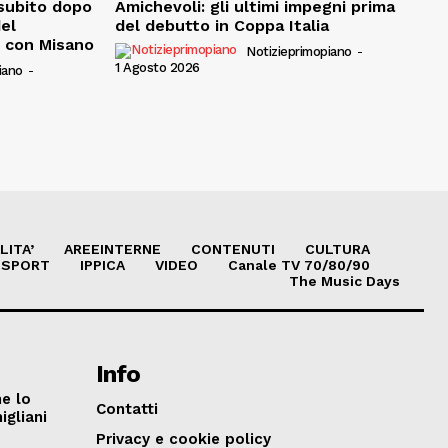
, subito dopo
Amichevoli: gli ultimi impegni prima
del
del debutto in Coppa Italia
e con Misano
Notizieprimopiano
-
1 Agosto 2026
iano
-
LITA’
AREEINTERNE
CONTENUTI
CULTURA
SPORT
IPPICA
VIDEO
Canale TV 70/80/90
The Music Days
Info
he lo
Contatti
igliani
Privacy e cookie policy