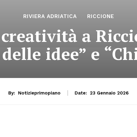
RIVIERA ADRIATICA
RICCIONE
 creatività a Ricc
 delle idee” e “Ch
By:
Notizieprimopiano
Date:
23 Gennaio 2026