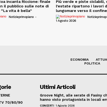
oa incanta Riccione: finale
Più verde e piste ciclabili
on il pubblico sulle note di
l’estate ripartono i lavori 
“La vita è bella”
lungomare verso il confin
Notizieprimopiano
-
Notizieprimop
1 Agosto 2026
ECONOMIA
ATTUA
POLITICA
orie
Ultimi Articoli
TERNE
Groove Night, alle serate di Fasiny c
hanno visto protagonista in locali em
TV 70/80/90
CONCERTI
1 Agosto 2026