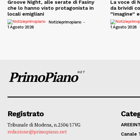
Groove Night, alle serate di Fasiny
La voce di N
che lo hanno visto protagonista in
da brividi c
locali emigliani
“Imagine” e 
Notizieprimopiano
-
1 Agosto 2026
1 Agosto 2026
PrimoPiano
NET
Registrato
Categ
Tribunale di Modena, n.2504/17VG
AREEIN
redazione@primopiano.net
Canale 