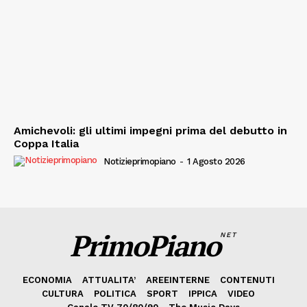
Amichevoli: gli ultimi impegni prima del debutto in
Coppa Italia
Notizieprimopiano
-
1 Agosto 2026
PrimoPiano
NET
ECONOMIA
ATTUALITA’
AREEINTERNE
CONTENUTI
CULTURA
POLITICA
SPORT
IPPICA
VIDEO