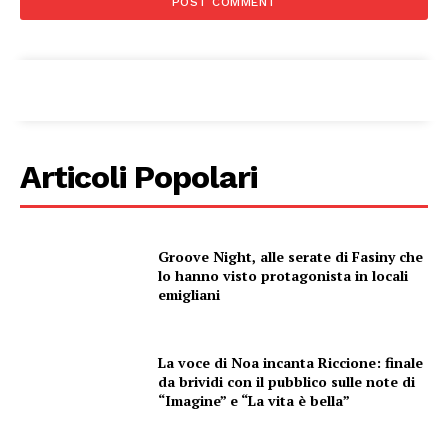
Menu
AREEINTERNE
Canale TV 70/80/90
CONTENUTI
Articoli Popolari
ECONOMIA
Esclusive
SPORT
Groove Night, alle serate di Fasiny che
lo hanno visto protagonista in locali
emigliani
La voce di Noa incanta Riccione: finale
da brividi con il pubblico sulle note di
“Imagine” e “La vita è bella”