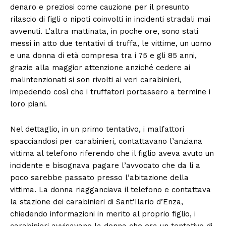
denaro e preziosi come cauzione per il presunto
rilascio di figli o nipoti coinvolti in incidenti stradali mai
avvenuti. L’altra mattinata, in poche ore, sono stati
messi in atto due tentativi di truffa, le vittime, un uomo
e una donna di età compresa tra i 75 e gli 85 anni,
grazie alla maggior attenzione anziché cedere ai
malintenzionati si son rivolti ai veri carabinieri,
impedendo così che i truffatori portassero a termine i
loro piani.
Nel dettaglio, in un primo tentativo, i malfattori
spacciandosi per carabinieri, contattavano l’anziana
vittima al telefono riferendo che il figlio aveva avuto un
incidente e bisognava pagare l’avvocato che da li a
poco sarebbe passato presso l’abitazione della
vittima. La donna riagganciava il telefono e contattava
la stazione dei carabinieri di Sant’Ilario d’Enza,
chiedendo informazioni in merito al proprio figlio, i
carabinieri avvisavano la donna che era un tentativo di