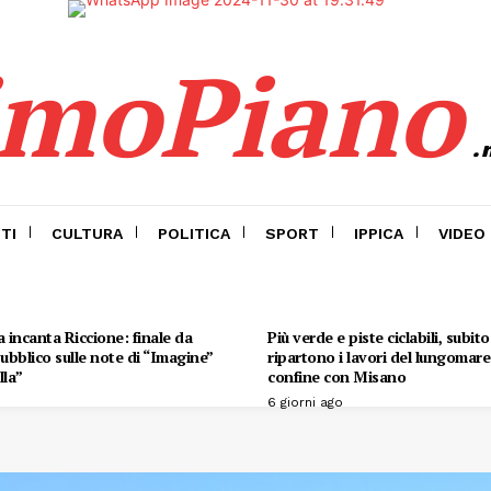
imoPiano
.
TI
CULTURA
POLITICA
SPORT
IPPICA
VIDEO
 incanta Riccione: finale da
Più verde e piste ciclabili, subit
 pubblico sulle note di “Imagine”
ripartono i lavori del lungomare 
lla”
confine con Misano
6 giorni ago