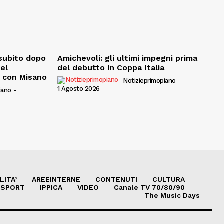
, subito dopo
Amichevoli: gli ultimi impegni prima
del
del debutto in Coppa Italia
e con Misano
Notizieprimopiano
-
1 Agosto 2026
iano
-
LITA’
AREEINTERNE
CONTENUTI
CULTURA
SPORT
IPPICA
VIDEO
Canale TV 70/80/90
The Music Days