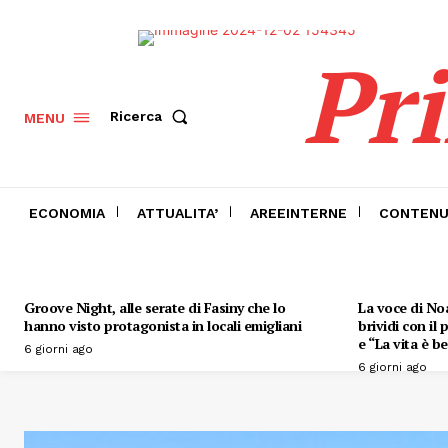
Pr
Ricerca
MENU
ECONOMIA
ATTUALITA’
AREEINTERNE
CONTENU
Groove Night, alle serate di Fasiny che lo
La voce di Noa
hanno visto protagonista in locali emigliani
brividi con il
e “La vita è be
6 giorni ago
6 giorni ago