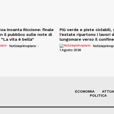
oa incanta Riccione: finale
Più verde e piste ciclabili
on il pubblico sulle note di
l’estate ripartono i lavori 
“La vita è bella”
lungomare verso il confin
Notizieprimopiano
-
Notizieprimop
1 Agosto 2026
ECONOMIA
ATTUA
POLITICA