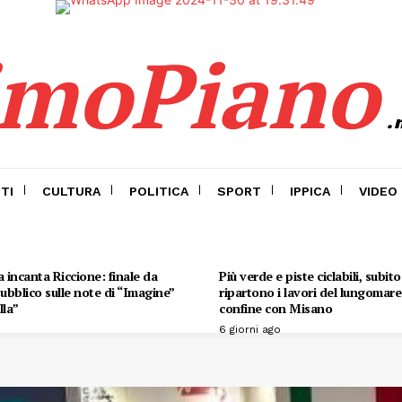
imoPiano
.
TI
CULTURA
POLITICA
SPORT
IPPICA
VIDEO
 incanta Riccione: finale da
Più verde e piste ciclabili, subit
 pubblico sulle note di “Imagine”
ripartono i lavori del lungomare 
lla”
confine con Misano
6 giorni ago