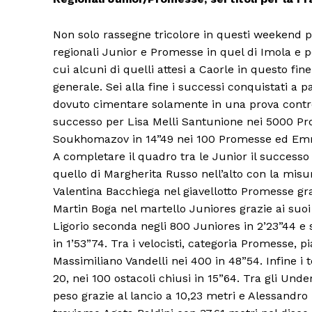
Non solo rassegne tricolore in questi weekend pe
regionali Junior e Promesse in quel di Imola e per
cui alcuni di quelli attesi a Caorle in questo fi
generale. Sei alla fine i successi conquistati a pa
dovuto cimentare solamente in una prova contro
successo per Lisa Melli Santunione nei 5000 Prom
Soukhomazov in 14”49 nei 100 Promesse ed Emma
A completare il quadro tra le Junior il successo
quello di Margherita Russo nell’alto con la misu
Valentina Bacchiega nel giavellotto Promesse gra
Martin Boga nel martello Juniores grazie ai suoi
Ligorio seconda negli 800 Juniores in 2’23”44 e
in 1’53”74. Tra i velocisti, categoria Promesse, 
Massimiliano Vandelli nei 400 in 48”54. Infine i 
20, nei 100 ostacoli chiusi in 15”64. Tra gli Unde
peso grazie al lancio a 10,23 metri e Alessandro 