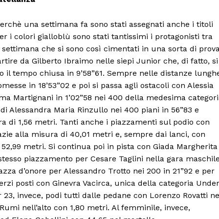
Canale TV 70/80/90
CONTENUTI
rchè una settimana fa sono stati assegnati anche i titoli
ECONOMIA
 i colori gialloblù sono stati tantissimi i protagonisti tra
Esclusive
ne settimana che si sono così cimentati in una sorta di prov
rtire da Gilberto Ibraimo nelle siepi Junior che, di fatto, si
SPORT
 il tempo chiusa in 9’58”61. Sempre nelle distanze lungh
esse in 18’53”02 e poi si passa agli ostacoli con Alessia
 Martignani in 1’02”58 nei 400 della medesima categori
 di Alessandra Maria Rinzullo nei 400 piani in 56”83 e
ra di 1,56 metri. Tanti anche i piazzamenti sul podio con
zie alla misura di 40,01 metri e, sempre dai lanci, con
 52,99 metri. Si continua poi in pista con Giada Margherita
 stesso piazzamento per Cesare Taglini nella gara maschil
piazza d’onore per Alessandro Trotto nei 200 in 21”92 e per
terzi posti con Ginevra Vacirca, unica della categoria Unde
r 23, invece, podi tutti dalle pedane con Lorenzo Rovatti ne
Rumi nell’alto con 1,80 metri. Al femminile, invece,