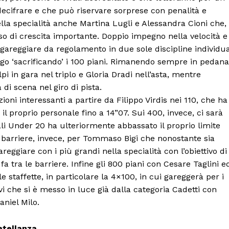
decifrare e che può riservare sorprese con penalità e
nella specialità anche Martina Lugli e Alessandra Cioni che,
o di crescita importante. Doppio impegno nella velocità e
gareggiare da regolamento in due sole discipline individua
ungo ‘sacrificando’ i 100 piani. Rimanendo sempre in pedana
 in gara nel triplo e Gloria Dradi nell’asta, mentre
di scena nel giro di pista.
ioni interessanti a partire da Filippo Virdis nei 110, che ha
 proprio personale fino a 14”07. Sui 400, invece, ci sarà
li Under 20 ha ulteriormente abbassato il proprio limite
za barriere, invece, per Tommaso Bigi che nonostante sia
reggiare con i più grandi nella specialità con l’obiettivo di
a tra le barriere. Infine gli 800 piani con Cesare Taglini e
le staffette, in particolare la 4×100, in cui gareggerà per i
Menu
ievi che si è messo in luce già dalla categoria Cadetti con
aniel Milo.
AREEINTERNE
ratellanza