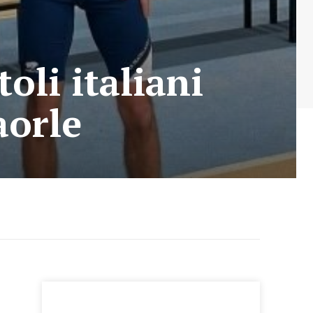
oli italiani
aorle