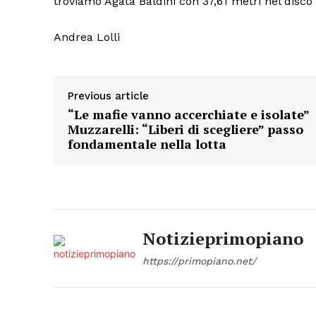
troviamo Agata Baldini con 37,61 metri nel disco
Andrea Lolli
Previous article
“Le mafie vanno accerchiate e isolate”
Muzzarelli: “Liberi di scegliere” passo
fondamentale nella lotta
Notizieprimopiano
https://primopiano.net/