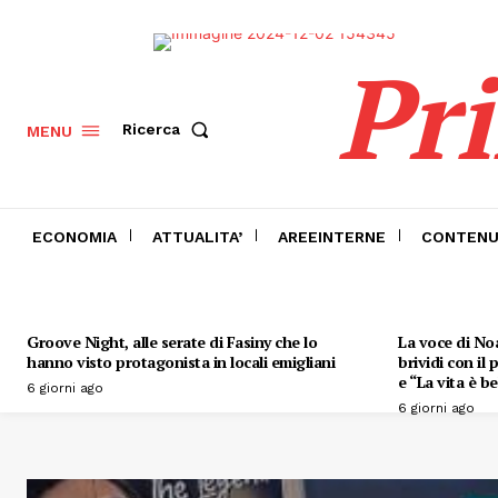
Pr
Ricerca
MENU
ECONOMIA
ATTUALITA’
AREEINTERNE
CONTENU
Groove Night, alle serate di Fasiny che lo
La voce di Noa
hanno visto protagonista in locali emigliani
brividi con il
e “La vita è be
6 giorni ago
6 giorni ago