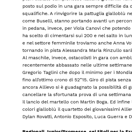
posto sul podio in una gara sempre difficile da 
squalifiche. A rinvigorire la pattuglia gialloblù 
come Buselli, stanno portando avanti un percors
in pedana, invece, per Viola Canovi che potendo 
ha scelto di cimentarsi sui 200 e nel salto in l
e nel settore femminile troviamo anche Anna Volpi
tornando in pista Alessandra Maria Rinzullo sarà 
Al maschile, invece, ostacolisti in gara con ambiz
recentemente abbassato nelle ultime settimane il
Gregorio Taglini che dopo il minimo per i Mondia
fino all’ottimo crono di 52”15. Giro di pista sen
ancora Allievo si è guadagnato la possibilità di ga
Condividi
cancellare la sfortunata prova di una settimana f
il lancio del martello con Martin Boga. Ed infine 
colori gialloblù il quartetto dei giovanissimi All
Dylan Rovatti, Antonio Esposito, Luca Guerra e D
Regionali Junior/Promesse, sei titoli per la F