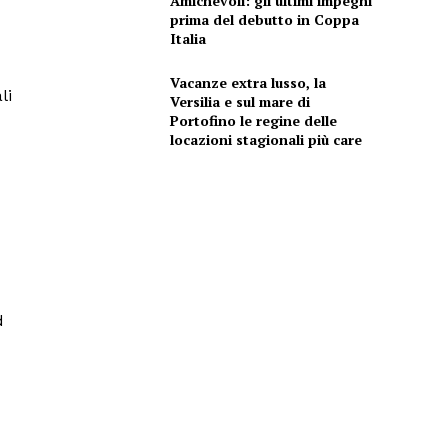
Amichevoli: gli ultimi impegni
prima del debutto in Coppa
Italia
Vacanze extra lusso, la
li
Versilia e sul mare di
Portofino le regine delle
locazioni stagionali più care
d