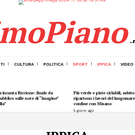
imoPiano
.
TI
CULTURA
POLITICA
SPORT
IPPICA
VIDEO
 incanta Riccione: finale da
Più verde e piste ciclabili, subit
 pubblico sulle note di “Imagine”
ripartono i lavori del lungomare 
lla”
confine con Misano
5 giorni ago
Menu