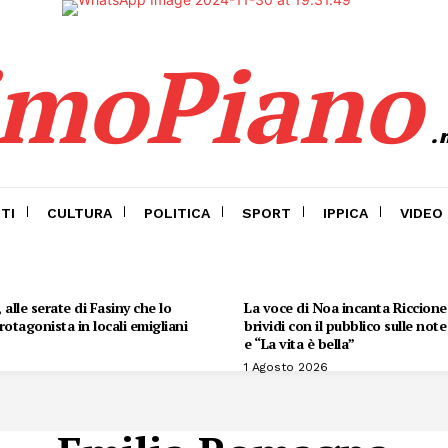
imoPiano
.
TI
CULTURA
POLITICA
SPORT
IPPICA
VIDEO
alle serate di Fasiny che lo
La voce di Noa incanta Riccione:
otagonista in locali emigliani
brividi con il pubblico sulle not
e “La vita è bella”
1 Agosto 2026
Menu