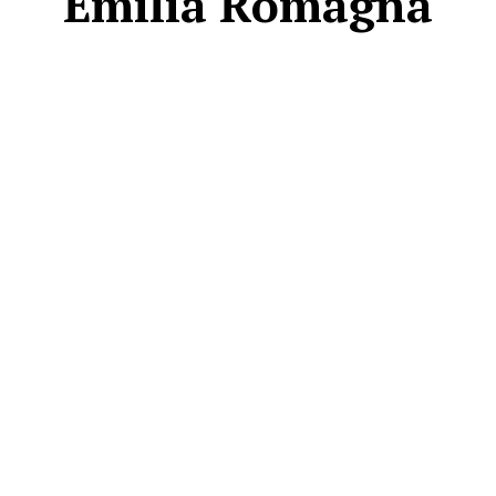
Emilia Romagna
AREEINTERNE
Canale TV 70/80/90
CONTENUTI
ECONOMIA
Esclusive
SPORT