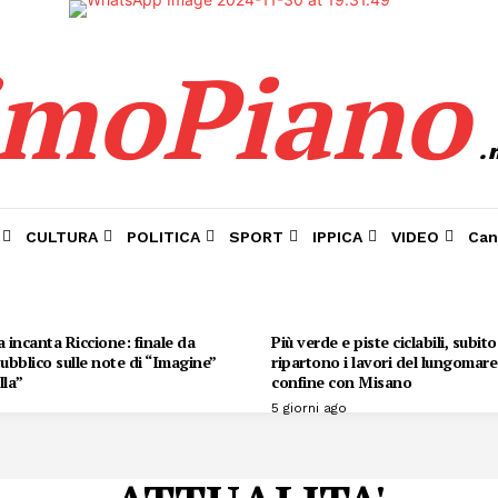
imoPiano
.
CULTURA
POLITICA
SPORT
IPPICA
VIDEO
Can
 incanta Riccione: finale da
Più verde e piste ciclabili, subit
 pubblico sulle note di “Imagine”
ripartono i lavori del lungomare 
lla”
confine con Misano
5 giorni ago
Menu