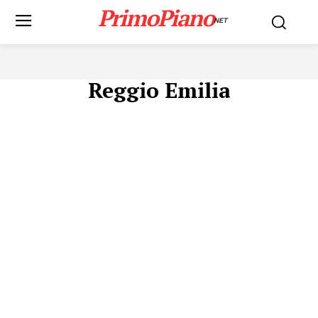
PrimoPiano
NET
Reggio Emilia
Menu
AREEINTERNE