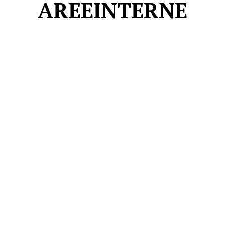
AREEINTERNE
AREEINTERNE
Canale TV 70/80/90
CONTENUTI
ECONOMIA
Esclusive
SPORT