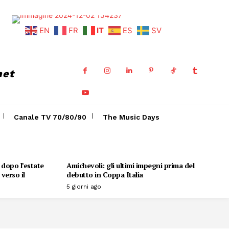
EN
FR
IT
ES
SV
net
Canale TV 70/80/90
The Music Days
o dopo l’estate
Amichevoli: gli ultimi impegni prima del
verso il
debutto in Coppa Italia
5 giorni ago