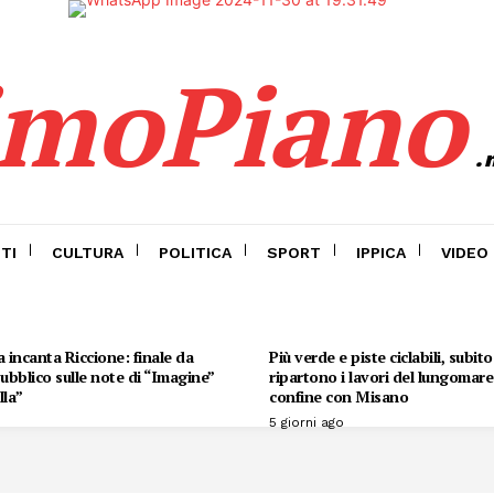
imoPiano
.
TI
CULTURA
POLITICA
SPORT
IPPICA
VIDEO
 incanta Riccione: finale da
Più verde e piste ciclabili, subit
 pubblico sulle note di “Imagine”
ripartono i lavori del lungomare 
lla”
confine con Misano
5 giorni ago
Menu